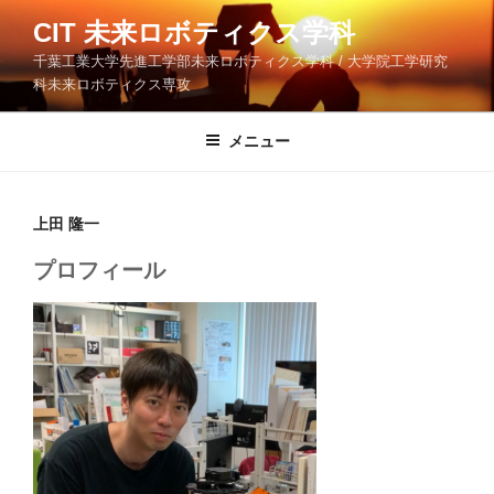
コ
CIT 未来ロボティクス学科
ン
千葉工業大学先進工学部未来ロボティクス学科 / 大学院工学研究
テ
科未来ロボティクス専攻
ン
ツ
メニュー
へ
ス
キ
ッ
上田 隆一
プ
プロフィール